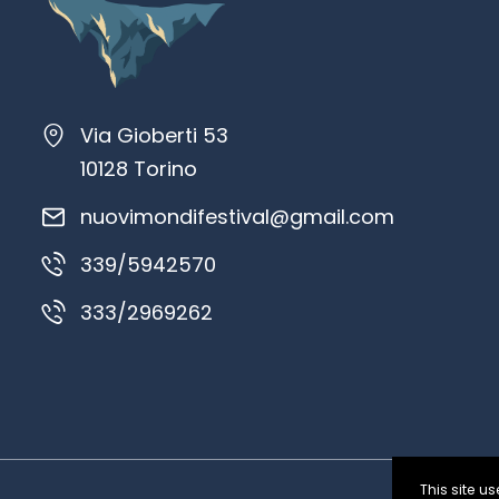
Via Gioberti 53
10128 Torino
nuovimondifestival@gmail.com
339/5942570
333/2969262
This site 