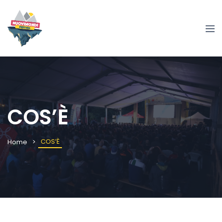
COS’È
COS’È
Home