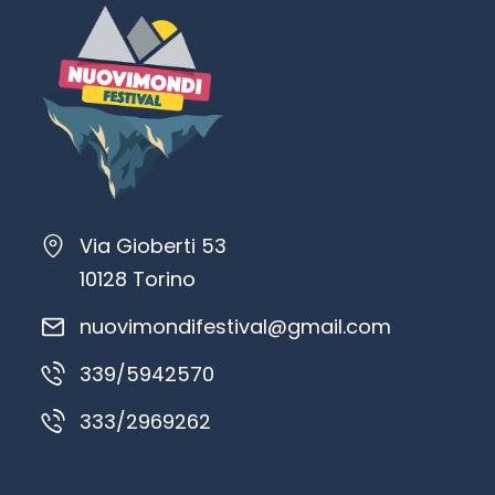
Via Gioberti 53
10128 Torino
nuovimondifestival@gmail.com
339/5942570
333/2969262