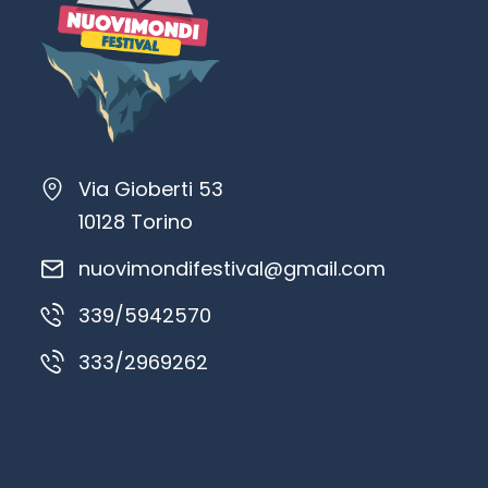
Via Gioberti 53
10128 Torino
nuovimondifestival@gmail.com
339/5942570
333/2969262