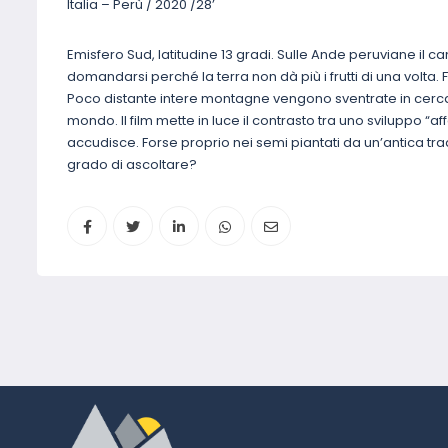
Italia – Perù / 2020 /28’
Emisfero Sud, latitudine 13 gradi. Sulle Ande peruviane il 
domandarsi perché la terra non dà più i frutti di una volt
Poco distante intere montagne vengono sventrate in cerca
mondo. Il film mette in luce il contrasto tra uno sviluppo “af
accudisce. Forse proprio nei semi piantati da un’antica tr
grado di ascoltare?