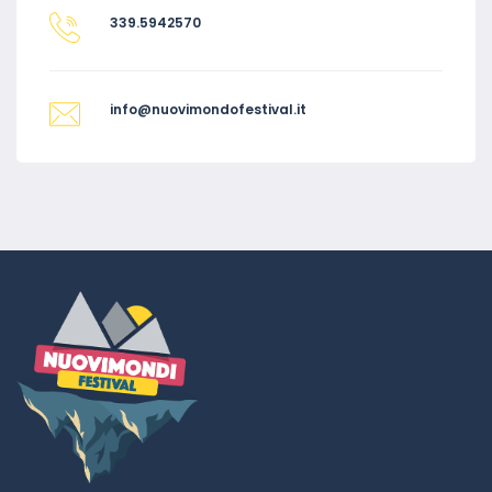
339.5942570
info@nuovimondofestival.it