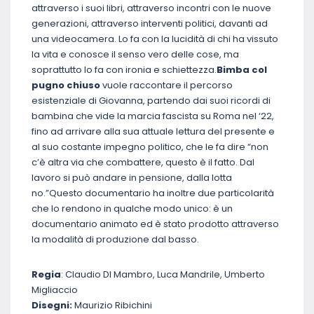
attraverso i suoi libri, attraverso incontri con le nuove
generazioni, attraverso interventi politici, davanti ad
una videocamera. Lo fa con la lucidità di chi ha vissuto
la vita e conosce il senso vero delle cose, ma
soprattutto lo fa con ironia e schiettezza.
Bimba col
pugno chiuso
vuole raccontare il percorso
esistenziale di Giovanna, partendo dai suoi ricordi di
bambina che vide la marcia fascista su Roma nel ‘22,
fino ad arrivare alla sua attuale lettura del presente e
al suo costante impegno politico, che le fa dire “non
c’è altra via che combattere, questo è il fatto. Dal
lavoro si può andare in pensione, dalla lotta
no.”Questo documentario ha inoltre due particolarità
che lo rendono in qualche modo unico: è un
documentario animato ed è stato prodotto attraverso
la modalità di produzione dal basso.
Regia
: Claudio DI Mambro, Luca Mandrile, Umberto
Migliaccio
Disegni:
Maurizio Ribichini