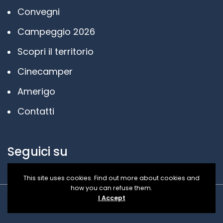
Convegni
Campeggio 2026
Scopri il territorio
Cinecamper
Amerigo
Contatti
Seguici su
This site uses cookies. Find out more about cookies and
how you can refuse them.
I Accept
Designed by
Involucra
-
Privacy Policy