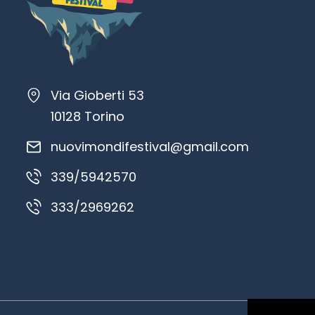
Via Gioberti 53
10128 Torino
nuovimondifestival@gmail.com
339/5942570
333/2969262