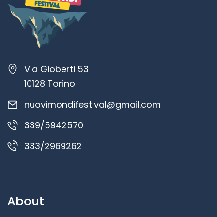
Via Gioberti 53
10128 Torino
nuovimondifestival@gmail.com
339/5942570
333/2969262
About