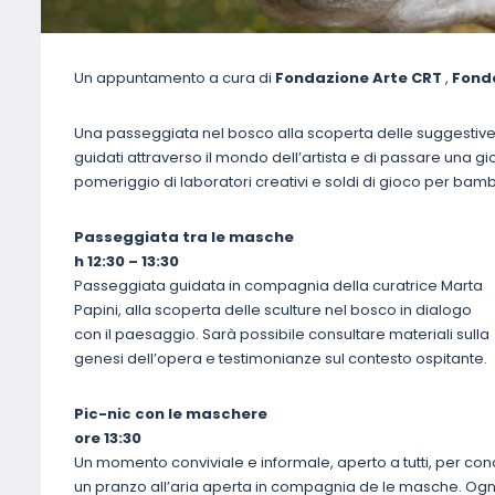
Un appuntamento a cura di
Fondazione Arte CRT
,
Fond
Una passeggiata nel bosco alla scoperta delle suggestive s
guidati attraverso il mondo dell’artista e di passare una g
pomeriggio di laboratori creativi e soldi di gioco per bambi
Passeggiata tra le masche
h 12:30 – 13:30
Passeggiata guidata in compagnia della curatrice Marta
Papini, alla scoperta delle sculture nel bosco in dialogo
con il paesaggio. Sarà possibile consultare materiali sulla
genesi dell’opera e testimonianze sul contesto ospitante.
Pic-nic con le maschere
ore 13:30
Un momento conviviale e informale, aperto a tutti, per con
un pranzo all’aria aperta in compagnia de le masche. Ogni