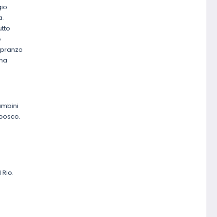
gio
a.
utto
o
n pranzo
ana
ambini
 bosco.
 Rio.