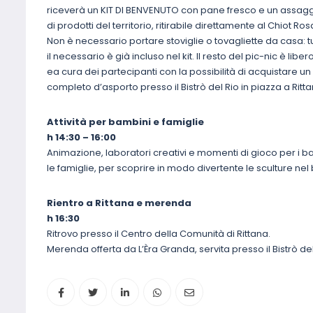
riceverà un KIT DI BENVENUTO con pane fresco e un assag
di prodotti del territorio, ritirabile direttamente al Chiot Ros
Non è necessario portare stoviglie o tovagliette da casa: t
il necessario è già incluso nel kit. Il resto del pic-nic è liber
ea cura dei partecipanti con la possibilità di acquistare u
completo d’asporto presso il Bistrò del Rio in piazza a Ritt
Attività per bambini e famiglie
h 14:30 – 16:00
Animazione, laboratori creativi e momenti di gioco per i b
le famiglie, per scoprire in modo divertente le sculture nel
Rientro a Rittana e merenda
h 16:30
Ritrovo presso il Centro della Comunità di Rittana.
Merenda offerta da L’Èra Granda, servita presso il Bistrò del