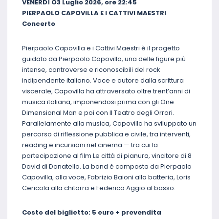
VENERDÌ O3 Luglio 2026, ore 22:45
PIERPAOLO CAPOVILLA E I CATTIVI MAESTRI
Concerto
Pierpaolo Capovilla e i Cattivi Maestri è il progetto
guidato da Pierpaolo Capovilla, una delle figure più
intense, controverse e riconoscibili del rock
indipendente italiano. Voce e autore dalla scrittura
viscerale, Capovilla ha attraversato oltre trent’anni di
musica italiana, imponendosi prima con gli One
Dimensional Man e poi con Il Teatro degli Orrori.
Parallelamente alla musica, Capovilla ha sviluppato un
percorso di riflessione pubblica e civile, tra interventi,
reading e incursioni nel cinema — tra cui la
partecipazione al film Le città di pianura, vincitore di 8
David di Donatello.
La band è composta da Pierpaolo
Capovilla, alla voce, Fabrizio Baioni alla batteria, Loris
Cericola alla chitarra e Federico Aggio al basso.
Costo del biglietto: 5 euro + prevendita