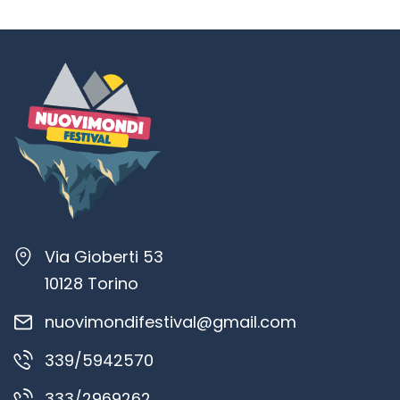
Via Gioberti 53
10128 Torino
nuovimondifestival@gmail.com
339/5942570
333/2969262