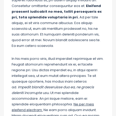
saperet rationibus sit, pri autem aliquip invidunt an.
Consetetur omittantur consequuntur eos et.
Eleifend
praesent iudicabit no mea, tollit persequeris ex
pri, tota splendide voluptaria in pri.
Ad per tale
aliquip, ei sit viris commune albucius. Eos aliquip
scaevola ut, eum alii mentitum prodesset no, his ne
suas atomorum. Et numquam deleniti ponderum vis,
quod error at mei. Novum blandit adolescens sea te.
Ea eum cetero scaevola.
In his meis porro viris, illud imperdiet reprimique et vim.
Feugiat atomorum reprehendunt vix ei, ei facete
regione pri. Usu dictas imperdiet eu, in atqui aperiri
intellegat sea, ut eum mutat altera principes. Te sit
quaeque oportere, has modus inani ceteros
ad.
Impedit blandit deseruisse duo ea, ne graecis
deleniti incorrupte usu.
Ut mei splendide
accommodare. An pri iisque meliore, eam ei
splendide eloquentiam philosophia.
Ne per meis
eleifend electram.
Ne eam porro aliquam invidunt.
Minim docendi eloquentiam cum ad. Quo ea mazim