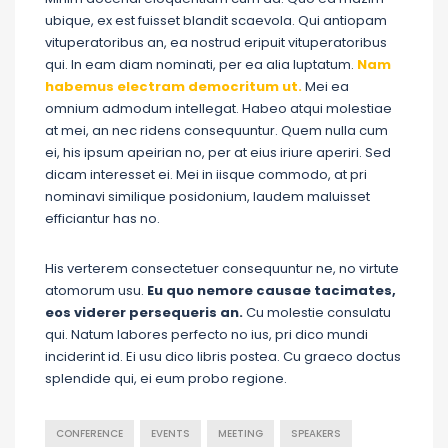
ubique, ex est fuisset blandit scaevola. Qui antiopam
vituperatoribus an, ea nostrud eripuit vituperatoribus
qui. In eam diam nominati, per ea alia luptatum.
Nam
habemus electram democritum ut.
Mei ea
omnium admodum intellegat. Habeo atqui molestiae
at mei, an nec ridens consequuntur. Quem nulla cum
ei, his ipsum apeirian no, per at eius iriure aperiri. Sed
dicam interesset ei. Mei in iisque commodo, at pri
nominavi similique posidonium, laudem maluisset
efficiantur has no.
His verterem consectetuer consequuntur ne, no virtute
atomorum usu.
Eu quo nemore causae tacimates,
eos viderer persequeris an.
Cu molestie consulatu
qui. Natum labores perfecto no ius, pri dico mundi
inciderint id. Ei usu dico libris postea. Cu graeco doctus
splendide qui, ei eum probo regione.
CONFERENCE
EVENTS
MEETING
SPEAKERS