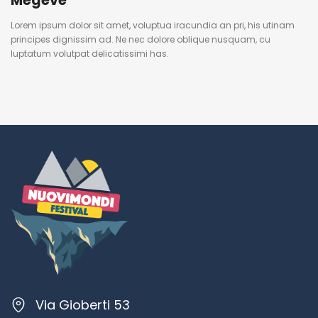
Megeve
Lorem ipsum dolor sit amet, voluptua iracundia an pri, his utinam
principes dignissim ad. Ne nec dolore oblique nusquam, cu
luptatum volutpat delicatissimi has.
Via Gioberti 53